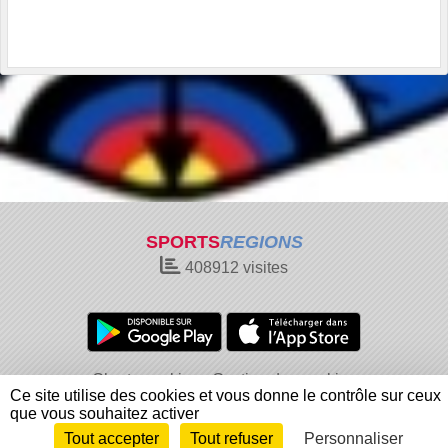
SPORTS
REGIONS
408912
visites
Charte cookies
Gestion des cookies
Ce site utilise des cookies et vous donne le contrôle sur ceux
Informations légales
Signaler un contenu inapproprié
que vous souhaitez activer
Tout accepter
Tout refuser
Personnaliser
Envie de participer ?
Connexion